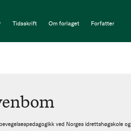
r
Tidsskrift
Om forlaget
Forfatter
fvenbom
bevegelsespedagogikk ved Norges idrettshøgskole og 