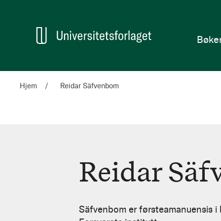
en
Hjem
Bøke
Hjem
Reidar Säfvenbom
Reidar Sä
Reidar
Säfvenbom
Säfvenbom er førsteamanuensis i 