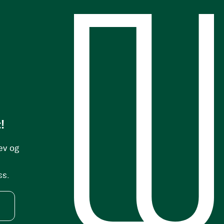
s
!
ev og
ss.