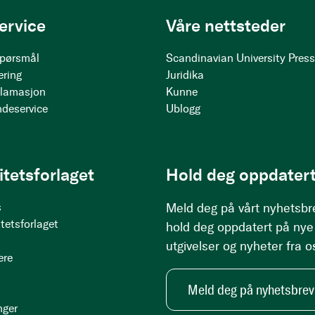
ervice
Våre nettsteder
 spørsmål
Scandinavian University Pres
ering
Juridika
klamasjon
Kunne
ndeservice
Ublogg
itetsforlaget
Hold deg oppdatert
s
Meld deg på vårt nyhetsbr
tetsforlaget
hold deg oppdatert på nye
utgivelser og nyheter fra o
ere
Meld deg på nyhetsbrev
nger