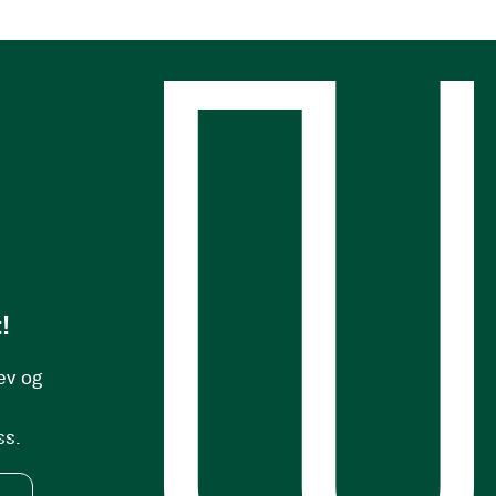
s
!
ev og
ss.