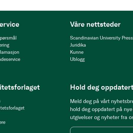
ervice
Våre nettsteder
 spørsmål
Scandinavian University Pres
ering
Juridika
klamasjon
Kunne
ndeservice
Ublogg
itetsforlaget
Hold deg oppdatert
s
Meld deg på vårt nyhetsbr
tetsforlaget
hold deg oppdatert på nye
utgivelser og nyheter fra o
ere