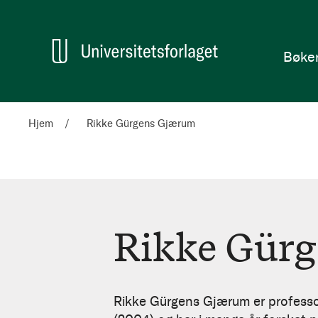
en
Hjem
Bøke
Hjem
Rikke Gürgens Gjærum
Rikke Gür
Rikke
Gürgens
Rikke Gürgens Gjærum er professor