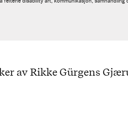
å feltene disability art, kommunikasjon, samhandling 
ker av Rikke Gürgens Gjæ