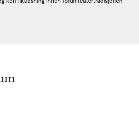
og konfliktløsning innen forumteatertradisjonen
rum