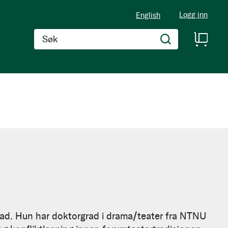
Logg inn
English
Søk
tad. Hun har doktorgrad i drama/teater fra NTNU