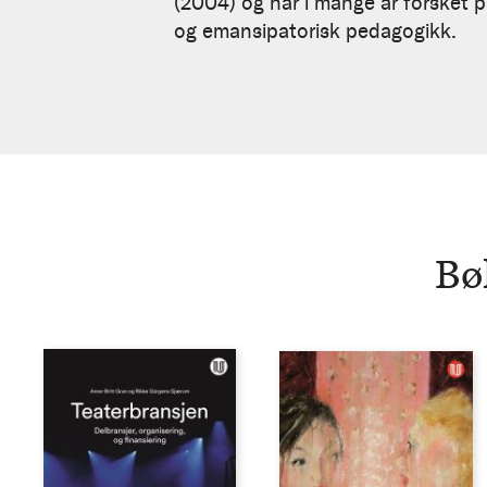
Gjærum
(2004) og har i mange år forsket p
og emansipatorisk pedagogikk.
Bø