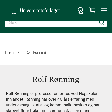
Logg inn
Handlekurv
Togg
en
Nav
Hjem
Rolf Rønning
Rolf Rønning
Rolf
Rolf Rønning er professor emeritus ved Høgskolen i
Innlandet. Rønning har over 40 års erfaring med
Rønning
undervisning i stats- og kommunalkunnskap og har
skrevet flere bøker om samfunnsfaglige emner.