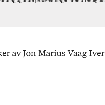
andring og andre problemstillinger innen offentlig øk
er av Jon Marius Vaag Ive