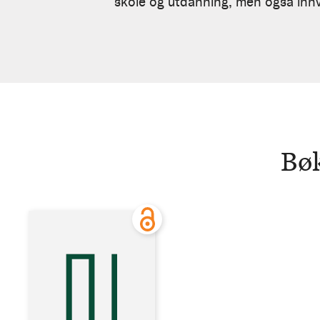
Vaag
skole og utdanning, men også innv
Iversen
Bøk