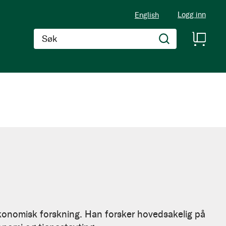
Logg inn
English
Søk
konomisk forskning. Han forsker hovedsakelig på