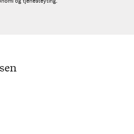
onomi og tjenesteyting.
rsen