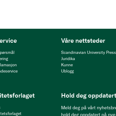
ervice
Våre nettsteder
 spørsmål
Scandinavian University Pres
ering
Juridika
klamasjon
Kunne
ndeservice
Ublogg
itetsforlaget
Hold deg oppdatert
s
Meld deg på vårt nyhetsbr
tetsforlaget
hold deg oppdatert på nye