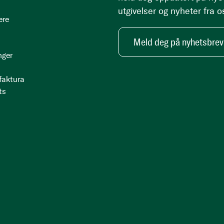
utgivelser og nyheter fra o
ere
Meld deg på nyhetsbrev
nger
 faktura
ts