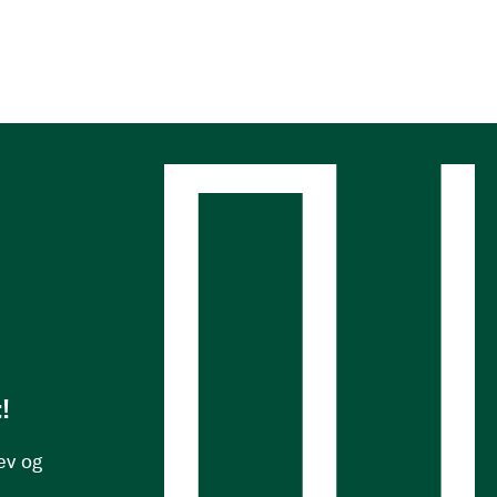
s
!
ev og