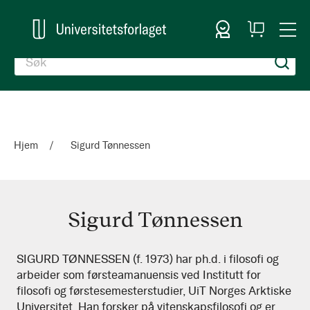
Logg inn
Handlekurv
Togg
en
Nav
Hjem
Sigurd Tønnessen
Sigurd Tønnessen
Sigurd
SIGURD TØNNESSEN (f. 1973) har ph.d. i filosofi og
arbeider som førsteamanuensis ved Institutt for
Tønnessen
filosofi og førstesemesterstudier, UiT Norges Arktiske
Universitet. Han forsker på vitenskapsfilosofi og er