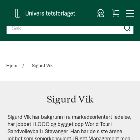
Logg inn
Handlekurv
Togg
en
Nav
Hjem
Sigurd Vik
Sigurd Vik
Sigurd
Sigurd Vik har bakgrunn fra markedsorientert ledelse,
har jobbet i LOOC og bygget opp World Tour i
Vik
Sandvolleyball i Stavanger. Han har de siste årene
jobbet som seniorkonsulent i Right Management med