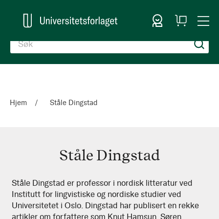
Logg inn
Handlekurv
Togg
en
Nav
Hjem
Ståle Dingstad
Ståle Dingstad
Ståle
Ståle Dingstad er professor i nordisk litteratur ved
Institutt for lingvistiske og nordiske studier ved
Dingstad
Universitetet i Oslo. Dingstad har publisert en rekke
artikler om forfattere som Knut Hamsun, Søren