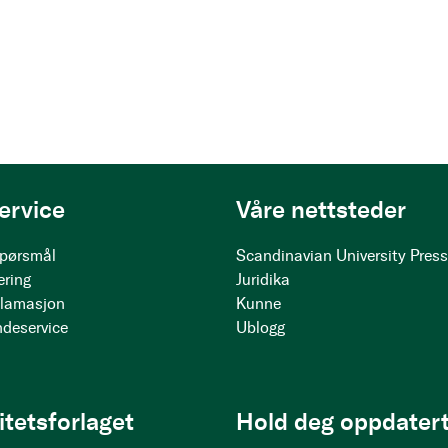
ervice
Våre nettsteder
 spørsmål
Scandinavian University Pres
ering
Juridika
klamasjon
Kunne
ndeservice
Ublogg
itetsforlaget
Hold deg oppdatert