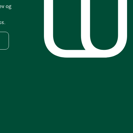
ev og
ss.