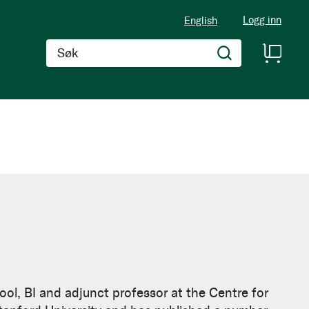
Logg inn
English
Søk
ol, BI and adjunct professor at the Centre for