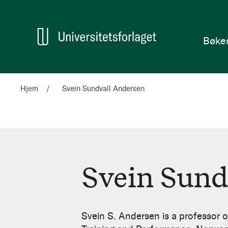
en
Hjem
Bøke
Hjem
Svein Sundvall Andersen
Svein Sund
Svein
Sundvall
Svein S. Andersen is a professor o