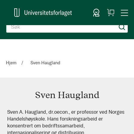
Logg inn
Handlekurv
Togg
en
Nav
Hjem
Sven Haugland
Sven Haugland
Sven
Sven A. Haugland, dr.oecon., er professor ved Norges
Handelshøyskole. Hans forskningsarbeid er
Haugland
konsentrert om bedriftssamarbeid,
internasjonalisering og distribusjon.