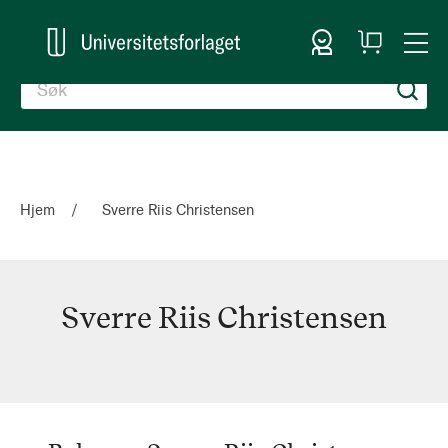
Logg inn
Handlekurv
Togg
en
Nav
Hjem
Sverre Riis Christensen
Sverre Riis Christensen
Sverre
Riis
Christensen