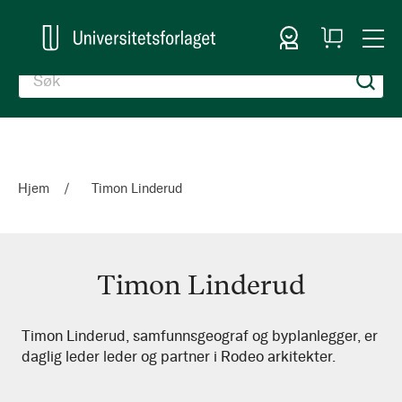
Logg inn
Handlekurv
Togg
en
Nav
Hjem
Timon Linderud
Timon Linderud
Timon
Timon Linderud, samfunnsgeograf og byplanlegger, er
daglig leder leder og partner i Rodeo arkitekter.
Linderud