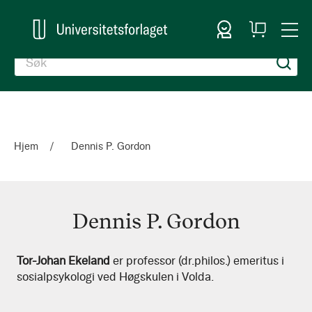
Logg inn
Handlekurv
Togg
en
Nav
Hjem
Dennis P. Gordon
Dennis P. Gordon
Dennis
Tor-Johan Ekeland
er professor (dr.philos.) emeritus i
sosialpsykologi ved Høgskulen i Volda.
P.
Gordon