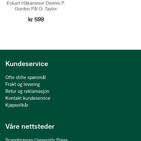
Eckart Håkansson
Dennis P.
Gordon
Pål D. Taylor
kr 599
Kundeservice
Ofte stilte spørsmål
Frakt og levering
Retur og reklamasjon
Kontakt kundeservice
Kjøpsvilkår
Våre nettsteder
Scandinavian University Press