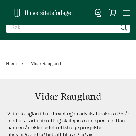
Logg inn
Handlekurv
Togg
en
Nav
Hjem
Vidar Raugland
Vidar Raugland
Vidar
Vidar Raugland har drevet egen advokatpraksis i 35 år
med bl.a. arbeidsrett og skolejuss som spesiale. Han
Raugland
har i en årrekke ledet rettshjelpsprosjekter i
utviklingsland og bidratt til bygging av