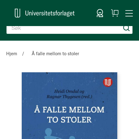
Logg inn
Handlekurv
Togg
en
Nav
Hjem
Å falle mellom to stoler