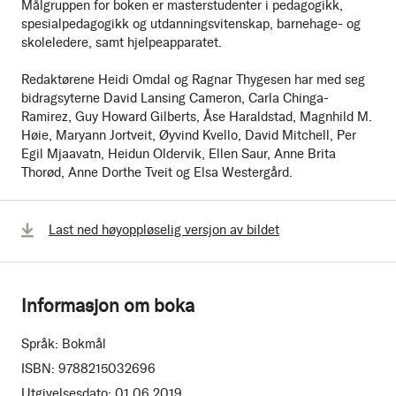
Målgruppen for boken er masterstudenter i pedagogikk,
spesialpedagogikk og utdanningsvitenskap, barnehage- og
skoleledere, samt hjelpeapparatet.
Redaktørene Heidi Omdal og Ragnar Thygesen har med seg
bidragsyterne David Lansing Cameron, Carla Chinga-
Ramirez, Guy Howard Gilberts, Åse Haraldstad, Magnhild M.
Høie, Maryann Jortveit, Øyvind Kvello, David Mitchell, Per
Egil Mjaavatn, Heidun Oldervik, Ellen Saur, Anne Brita
Thorød, Anne Dorthe Tveit og Elsa Westergård.
Last ned høyoppløselig versjon av bildet
Informasjon om boka
Språk:
Bokmål
ISBN:
9788215032696
Utgivelsesdato:
01.06.2019