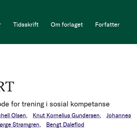
r
Tidsskrift
Om forlaget
Forfatter
RT
de for trening i sosial kompetanse
chell Olsen
Knut Kornelius Gundersen
Johannes
ørge Strømgren
Bengt Daleflod