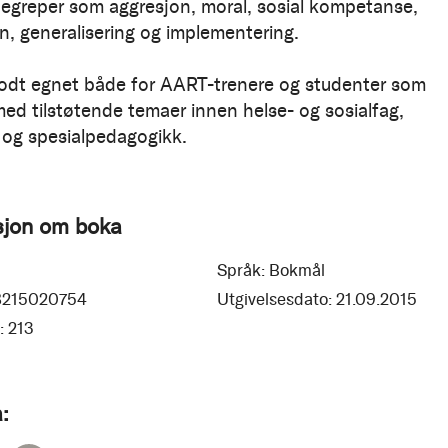
begreper som aggresjon, moral, sosial kompetanse,
n, generalisering og implementering.
odt egnet både for AART-trenere og studenter som
med tilstøtende temaer innen helse- og sosialfag,
 og spesialpedagogikk.
sjon om boka
Språk:
Bokmål
8215020754
Utgivelsesdato:
21.09.2015
:
213
: