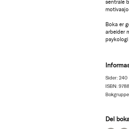
sentrale 
motivasjo
Boka er g
arbeider 
psykologi
Informa
Sider:
240
ISBN:
978
Bokgruppe
Del boka