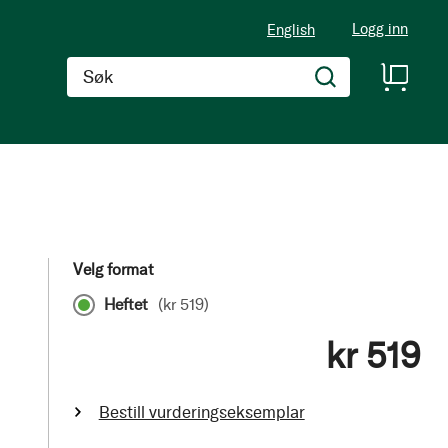
Logg inn
English
Søk
Velg format
Heftet
(
kr 519
)
kr 519
Bestill vurderingseksemplar