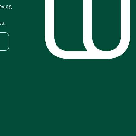
ev og
ss.