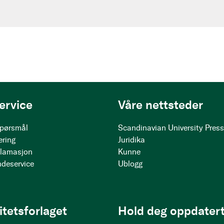
ervice
Våre nettsteder
 spørsmål
Scandinavian University Pres
ering
Juridika
klamasjon
Kunne
ndeservice
Ublogg
itetsforlaget
Hold deg oppdatert