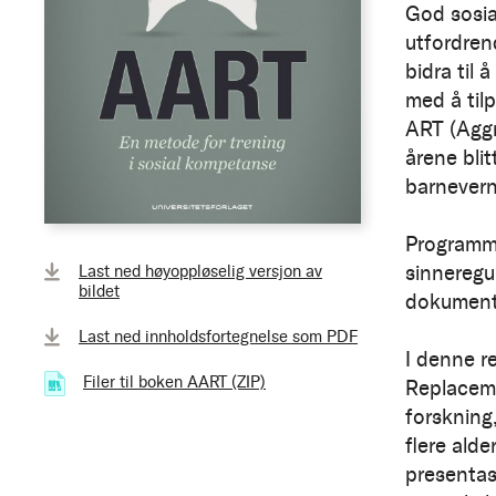
God sosia
utfordren
bidra til 
med å til
ART (Aggr
årene bli
barnevern
Programme
sinneregu
Last ned høyoppløselig versjon av
bildet
dokumente
Last ned innholdsfortegnelse som PDF
I denne r
Filer til boken AART (ZIP)
(4.13 MB)
Replaceme
forskning,
flere ald
presentas