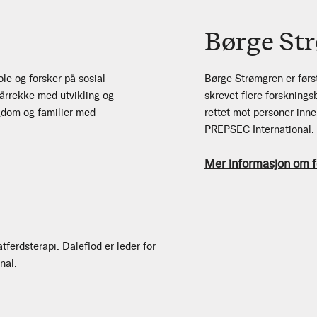
Børge St
e og forsker på sosial
Børge Strømgren er før
 årrekke med utvikling og
skrevet flere forsknings
gdom og familier med
rettet mot personer inn
PREPSEC International.
Mer informasjon om f
tferdsterapi. Daleflod er leder for
nal.