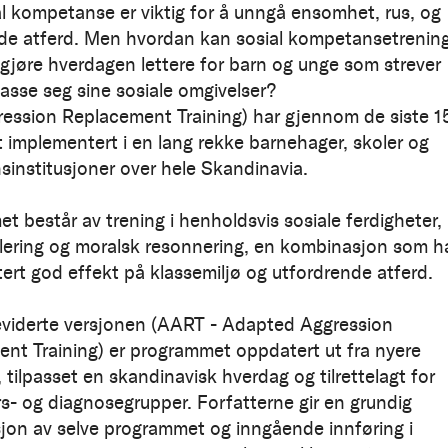
l kompetanse er viktig for å unngå ensomhet, rus, og
de atferd. Men hvordan kan sosial kompetansetrenin
å gjøre hverdagen lettere for barn og unge som strever
passe seg sine sosiale omgivelser?
ession Replacement Training) har gjennom de siste 1
tt implementert i en lang rekke barnehager, skoler og
sinstitusjoner over hele Skandinavia.
t består av trening i henholdsvis sosiale ferdigheter,
lering og moralsk resonnering, en kombinasjon som h
rt god effekt på klassemiljø og utfordrende atferd.
eviderte versjonen (AART - Adapted Aggression
nt Training) er programmet oppdatert ut fra nyere
 tilpasset en skandinavisk hverdag og tilrettelagt for
ers- og diagnosegrupper. Forfatterne gir en grundig
jon av selve programmet og inngående innføring i