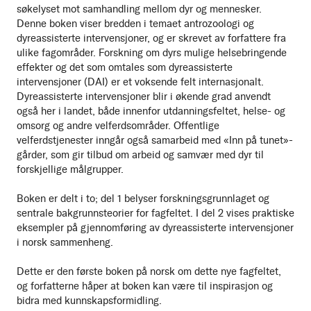
søkelyset mot samhandling mellom dyr og mennesker.
Denne boken viser bredden i temaet antrozoologi og
dyreassisterte intervensjoner, og er skrevet av forfattere fra
ulike fagområder. Forskning om dyrs mulige helsebringende
effekter og det som omtales som dyreassisterte
intervensjoner (DAI) er et voksende felt internasjonalt.
Dyreassisterte intervensjoner blir i økende grad anvendt
også her i landet, både innenfor utdanningsfeltet, helse- og
omsorg og andre velferdsområder. Offentlige
velferdstjenester inngår også samarbeid med «Inn på tunet»-
gårder, som gir tilbud om arbeid og samvær med dyr til
forskjellige målgrupper.
Boken er delt i to; del 1 belyser forskningsgrunnlaget og
sentrale bakgrunnsteorier for fagfeltet. I del 2 vises praktiske
eksempler på gjennomføring av dyreassisterte intervensjoner
i norsk sammenheng.
Dette er den første boken på norsk om dette nye fagfeltet,
og forfatterne håper at boken kan være til inspirasjon og
bidra med kunnskapsformidling.