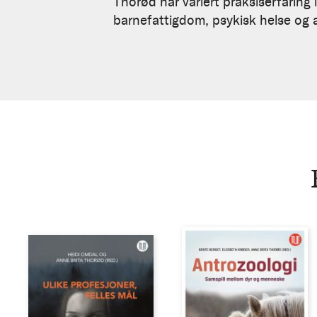
Thorød
Thorød har variert praksiserfaring
barnefattigdom, psykisk helse og 