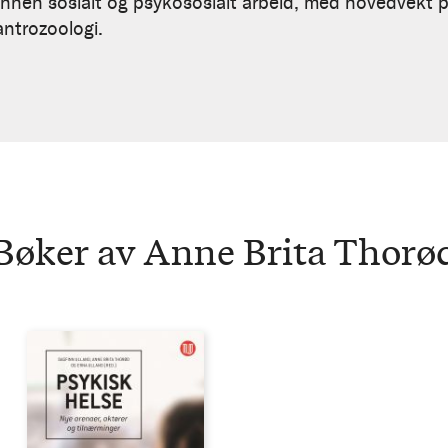
 innen sosialt og psykososialt arbeid, med hovedvekt 
antrozoologi.
Bøker av Anne Brita Thorø