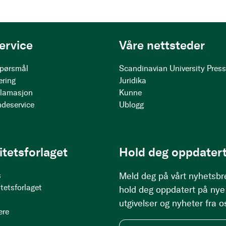
ervice
Våre nettsteder
 spørsmål
Scandinavian University Pres
ering
Juridika
klamasjon
Kunne
ndeservice
Ublogg
itetsforlaget
Hold deg oppdatert
s
Meld deg på vårt nyhetsbr
tetsforlaget
hold deg oppdatert på nye
utgivelser og nyheter fra o
ere