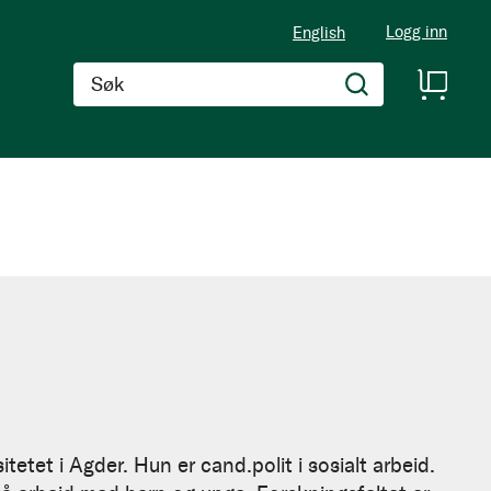
Logg inn
English
Søk
etet i Agder. Hun er cand.polit i sosialt arbeid.