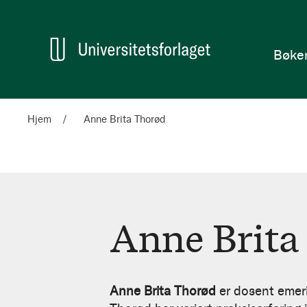
en
Hjem
Bøke
Hjem
Anne Brita Thorød
Anne Brita
Anne
Brita
Anne Brita Thorød
er dosent emerit