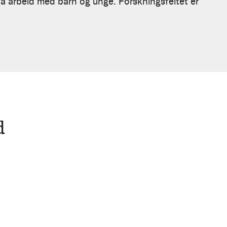
på arbeid med barn og unge. Forskningsfeltet er
d