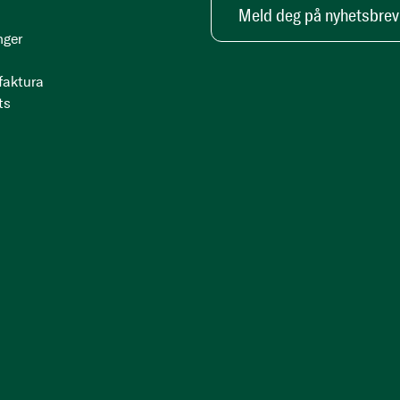
Meld deg på nyhetsbrev
nger
 faktura
ts