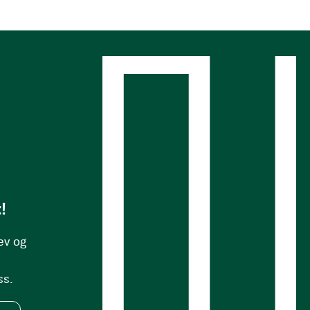
s
!
ev og
ss.