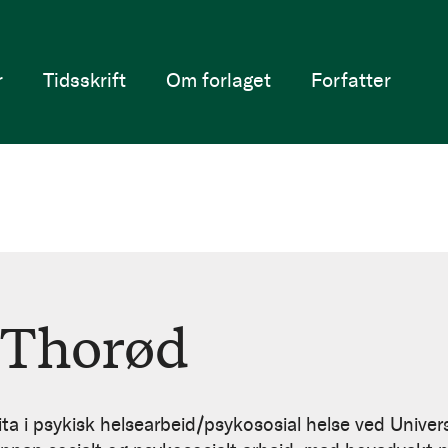
r
Tidsskrift
Om forlaget
Forfatter
 Thorød
a i psykisk helsearbeid/psykososial helse ved Universit