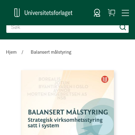
Logg inn
Handlekurv
Togg
en
Nav
Hjem
Balansert målstyring