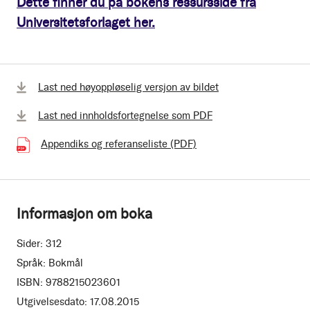
Dette finner du på bokens ressursside fra
Universitetsforlaget her.
Last ned høyoppløselig versjon av bildet
Last ned innholdsfortegnelse som PDF
Appendiks og referanseliste (PDF)
(80.58 kB)
Informasjon om boka
Sider:
312
Språk:
Bokmål
ISBN:
9788215023601
Utgivelsesdato:
17.08.2015