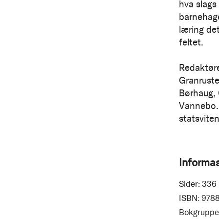
hva slags 
barnehage
læring de
feltet.
Redaktøre
Granruste
Børhaug, 
Vannebo. 
statsviten
Informa
Sider:
336
ISBN:
978
Bokgruppe