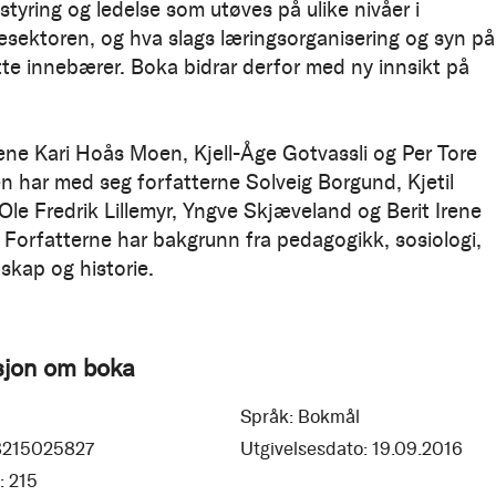
styring og ledelse som utøves på ulike nivåer i
sektoren, og hva slags læringsorganisering og syn på
tte innebærer. Boka bidrar derfor med ny innsikt på
ne Kari Hoås Moen, Kjell-Åge Gotvassli og Per Tore
n har med seg forfatterne Solveig Borgund, Kjetil
Ole Fredrik Lillemyr, Yngve Skjæveland og Berit Irene
Forfatterne har bakgrunn fra pedagogikk, sosiologi,
skap og historie.
sjon om boka
Språk:
Bokmål
8215025827
Utgivelsesdato:
19.09.2016
:
215