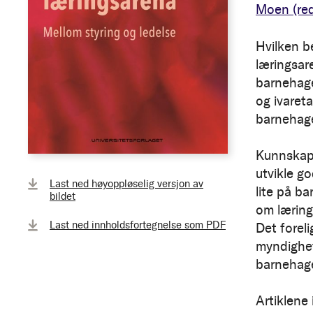
Moen
(red
Hvilken b
læringsare
barnehage
og ivareta
barnehag
Kunnskaps
utvikle g
Last ned høyoppløselig versjon av
lite på b
bildet
om læring 
Last ned innholdsfortegnelse som PDF
Det forel
myndighete
barnehag
Artiklene