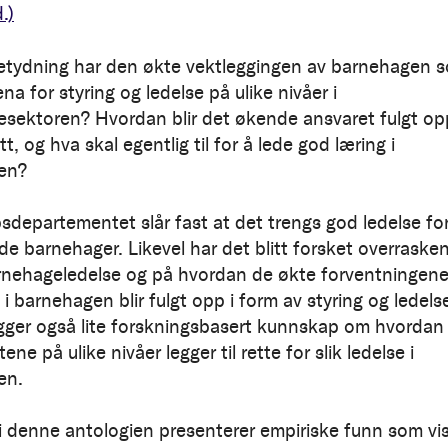
.)
etydning har den økte vektleggingen av barnehagen 
na for styring og ledelse på ulike nivåer i
sektoren? Hvordan blir det økende ansvaret fulgt op
tt, og hva skal egentlig til for å lede god læring i
en?
departementet slår fast at det trengs god ledelse for
ode barnehager. Likevel har det blitt forsket overraske
arnehageledelse og på hvordan de økte forventningen
i barnehagen blir fulgt opp i form av styring og ledels
igger også lite forskningsbasert kunnskap om hvordan
ne på ulike nivåer legger til rette for slik ledelse i
en.
 i denne antologien presenterer empiriske funn som vi