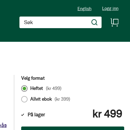
Logg inn
English
Søk
Velg format
Heftet
(
kr 499
)
Allvit ebok
(
kr 399
)
kr 499
På lager
oås