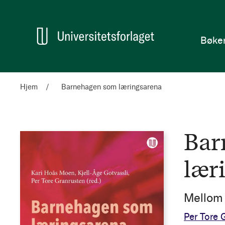
en
Hjem
Bøke
Hjem
Barnehagen som læringsarena
Bar
lær
Mellom 
Per Tore 