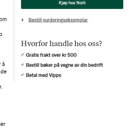
Antall
Kjøp hos Norli
som
Bestill vurderingseksemplar
p
Hvorfor handle hos oss?
Gratis frakt over kr 500
 å
Bestill bøker på vegne av din bedrift
nde
Betal med Vipps
e
e.
ser