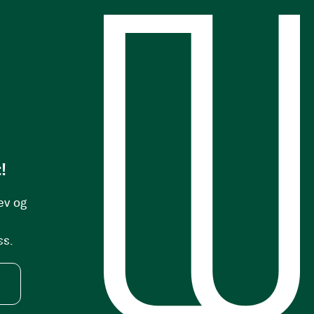
s
!
ev og
ss.