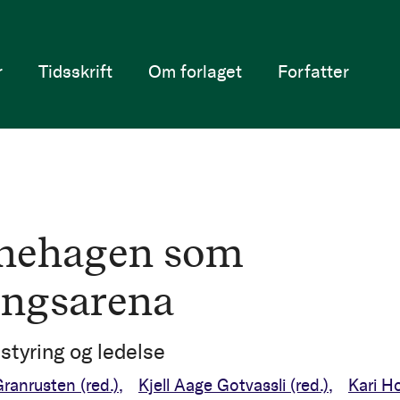
r
Tidsskrift
Om forlaget
Forfatter
nehagen som
ingsarena
styring og ledelse
Granrusten
(red.)
Kjell Aage Gotvassli
(red.)
Kari H