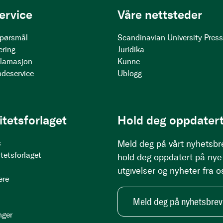
ervice
Våre nettsteder
 spørsmål
Scandinavian University Pres
ering
Juridika
klamasjon
Kunne
ndeservice
Ublogg
itetsforlaget
Hold deg oppdatert
s
Meld deg på vårt nyhetsbr
tetsforlaget
hold deg oppdatert på nye
utgivelser og nyheter fra o
ere
Meld deg på nyhetsbrev
nger