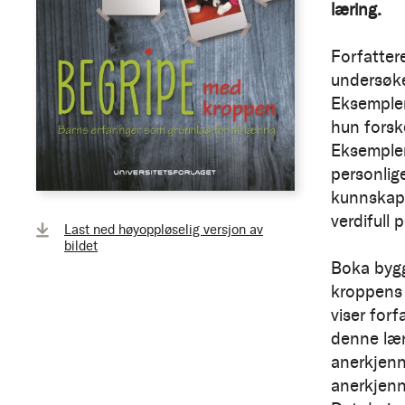
læring.
Forfatter
undersøke
Eksemplen
hun forsk
Eksemplen
personlige
kunnskaps
verdifull 
Last ned høyoppløselig versjon av
bildet
Boka bygg
kroppens 
viser for
denne lær
anerkjenne
anerkjenn