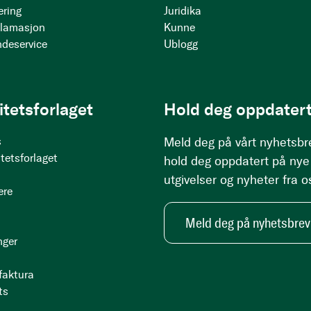
ering
Juridika
klamasjon
Kunne
ndeservice
Ublogg
itetsforlaget
Hold deg oppdatert
s
Meld deg på vårt nyhetsbr
tetsforlaget
hold deg oppdatert på nye
utgivelser og nyheter fra o
ere
Meld deg på nyhetsbrev
nger
 faktura
ts