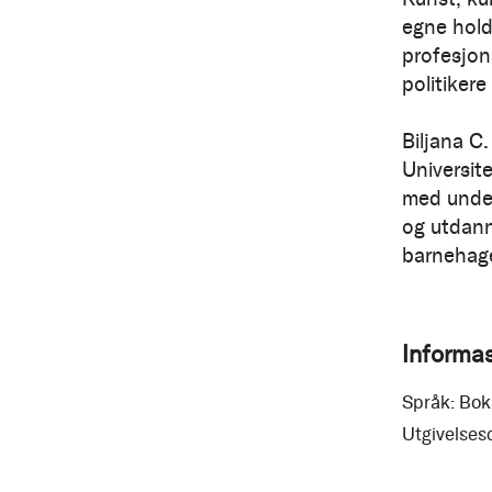
egne holdn
profesjon
politiker
Biljana C
Universit
med under
og utdann
barnehag
Informa
Språk:
Bok
Utgivelses