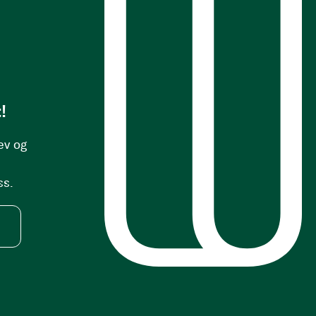
!
ev og
ss.