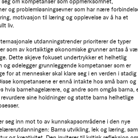
er seg om kompetanser som oppmerksomhet,
ner og problemløsningsevner som har nære forbindels
ing, motivasjon til læring og opplevelse av å ha et
lt liv.
ternasjonale utdanningstrender prioriterer de typer
r som av kortsiktige økonomiske grunner antas å væ
ige. Dette skjeve fokuset undertrykker et helhetlig
n og ødelegger grunnleggende kompetanser som er
e for at mennesker skal klare seg i en verden i stadig
Disse kompetansene er ennå intakte hos små barn og
s hvis barnehagelærere, og andre som omgås barna, 
l å revurdere sine holdninger og støtte barns helhetlige
osesser.
er seg inn mot to av kunnskapsområdene i den nye
lærerutdanningen: Barns utvikling, lek og læring, sam
tur og kreativitet. Den inviterer til kritisk refleksjon o