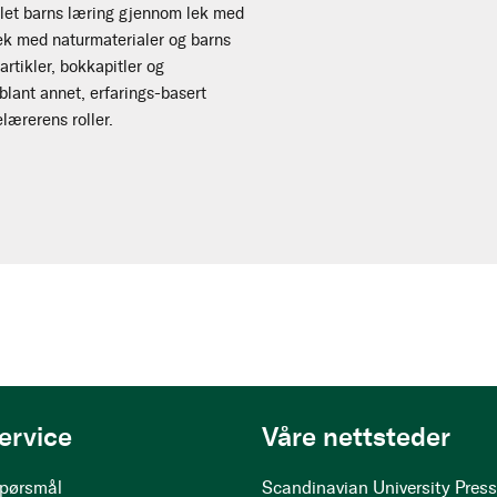
dlet barns læring gjennom lek med
lek med naturmaterialer og barns
rtikler, bokkapitler og
blant annet, erfarings-basert
lærerens roller.
ervice
Våre nettsteder
 spørsmål
Scandinavian University Pres