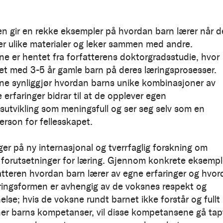
en gir en rekke eksempler på hvordan barn lærer når d
r ulike materialer og leker sammen med andre.
e er hentet fra forfatterens doktorgradsstudie, hvor
et med 3-5 år gamle barn på deres læringsprosesser.
e synliggjør hvordan barns unike kombinasjoner av
 erfaringer bidrar til at de opplever egen
utvikling som meningsfull og ser seg selv som en
person for fellesskapet.
er på ny internasjonal og tverrfaglig forskning om
forutsetninger for læring. Gjennom konkrete eksempl
fatteren hvordan barn lærer av egne erfaringer og hvo
ingsformen er avhengig av de voksnes respekt og
lse; hvis de voksne rundt barnet ikke forstår og fullt 
er barns kompetanser, vil disse kompetansene gå tap