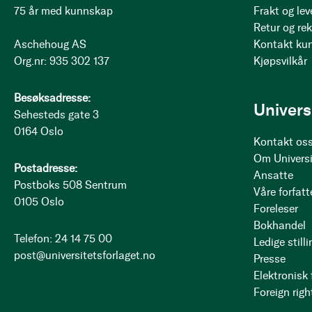
75 år med kunnskap
Frakt og lev
Retur og re
Aschehoug AS
Kontakt ku
Org.nr: 935 302 137
Kjøpsvilkår
Besøksadresse:
Univers
Sehesteds gate 3
0164 Oslo
Kontakt os
Om Universi
Postadresse:
Ansatte
Postboks 508 Sentrum
Våre forfatt
0105 Oslo
Foreleser
Bokhandel
Telefon: 24 14 75 00
Ledige stilli
post@universitetsforlaget.no
Presse
Elektronisk
Foreign righ