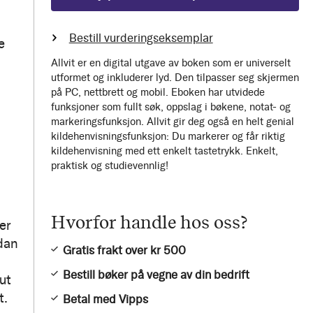
Bestill vurderingseksemplar
e
Allvit er en digital utgave av boken som er universelt
utformet og inkluderer lyd. Den tilpasser seg skjermen
på PC, nettbrett og mobil. Eboken har utvidede
funksjoner som fullt søk, oppslag i bøkene, notat- og
markeringsfunksjon. Allvit gir deg også en helt genial
kildehenvisningsfunksjon: Du markerer og får riktig
kildehenvisning med ett enkelt tastetrykk. Enkelt,
praktisk og studievennlig!
Hvorfor handle hos oss?
er
rdan
Gratis frakt over kr 500
Bestill bøker på vegne av din bedrift
ut
t.
Betal med Vipps