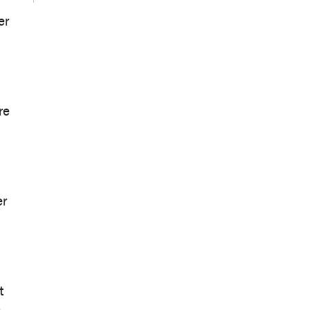
er
re
er
t
m