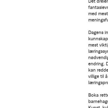
Det drei
fantasiev
med mestr
meningsful
Dagens in
kunnskape
mest vikt
læringssy
nødvendig
endring. 
kan redde
villige ti
læringspr
Boka rett
barnehage
Kunst, kul