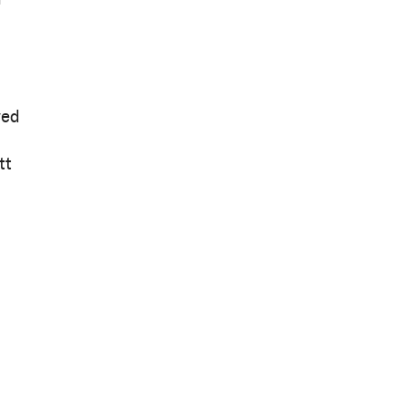
ved
tt