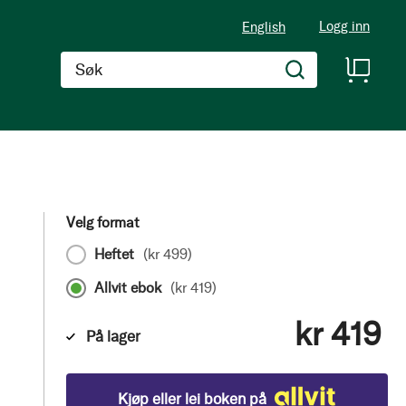
Logg inn
English
Søk
Velg format
Heftet
(
kr 499
)
Allvit ebok
(
kr 419
)
kr 419
På lager
Kjøp eller lei boken på