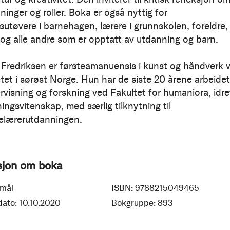
inger og roller. Boka er også nyttig for
sutøvere i barnehagen, lærere i grunnskolen, foreldre,
e og alle andre som er opptatt av utdanning og barn.
. Fredriksen er førsteamanuensis i kunst og håndverk 
etet i sørøst Norge. Hun har de siste 20 årene arbeidet
visning og forskning ved Fakultet for humaniora, idre
ingsvitenskap, med særlig tilknytning til
elærerutdanningen.
sjon om boka
mål
ISBN:
9788215049465
dato:
10.10.2020
Bokgruppe:
893