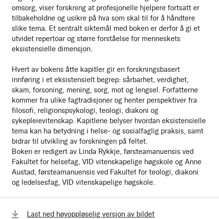
omsorg, viser forskning at profesjonelle hjelpere fortsatt er
tilbakeholdne og usikre på hva som skal til for å håndtere
slike tema. Et sentralt siktemål med boken er derfor å gi et
utvidet repertoar og større forståelse for menneskets
eksistensielle dimensjon.
Hvert av bokens åtte kapitler gir en forskningsbasert
innføring i et eksistensielt begrep: sårbarhet, verdighet,
skam, forsoning, mening, sorg, mot og lengsel. Forfatterne
kommer fra ulike fagtradisjoner og henter perspektiver fra
filosofi, religionspsykologi, teologi, diakoni og
sykepleievitenskap. Kapitlene belyser hvordan eksistensielle
tema kan ha betydning i helse- og sosialfaglig praksis, samt
bidrar til utvikling av forskningen på feltet.
Boken er redigert av Linda Rykkje, førsteamanuensis ved
Fakultet for helsefag, VID vitenskapelige høgskole og Anne
Austad, førsteamanuensis ved Fakultet for teologi, diakoni
og ledelsesfag, VID vitenskapelige høgskole.
Last ned høyoppløselig versjon av bildet