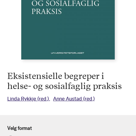
Eksistensielle begreper i
helse- og sosialfaglig praksis
Linda Rykkje
(red.)
Anne Austad
(red.)
Velg format