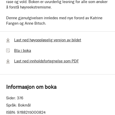
rase og vold. Boken er uvurderlig lesning for alle som ønsker
å forstå høyreekstremisme.
Denne gjenutgivelsen innledes med nye forord av Katrine
Fangen og Anne Bitsch.
Bla
Last ned høyoppløselig versjon av bildet
i
Bla i boka
boka
Last ned innholdsfortegnelse som PDF
Informasjon om boka
Sider:
376
Språk:
Bokmål
ISBN:
9788215000824