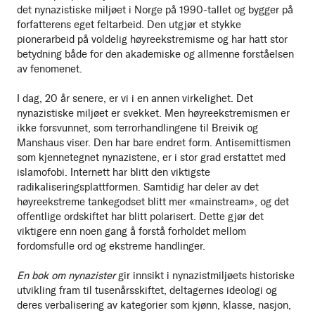
det nynazistiske miljøet i Norge på 1990-tallet og bygger på
forfatterens eget feltarbeid. Den utgjør et stykke
pionerarbeid på voldelig høyreekstremisme og har hatt stor
betydning både for den akademiske og allmenne forståelsen
av fenomenet.
I dag, 20 år senere, er vi i en annen virkelighet. Det
nynazistiske miljøet er svekket. Men høyreekstremismen er
ikke forsvunnet, som terrorhandlingene til Breivik og
Manshaus viser. Den har bare endret form. Antisemittismen
som kjennetegnet nynazistene, er i stor grad erstattet med
islamofobi. Internett har blitt den viktigste
radikaliseringsplattformen. Samtidig har deler av det
høyreekstreme tankegodset blitt mer «mainstream», og det
offentlige ordskiftet har blitt polarisert. Dette gjør det
viktigere enn noen gang å forstå forholdet mellom
fordomsfulle ord og ekstreme handlinger.
En bok om nynazister
gir innsikt i nynazistmiljøets historiske
utvikling fram til tusenårsskiftet, deltagernes ideologi og
deres verbalisering av kategorier som kjønn, klasse, nasjon,