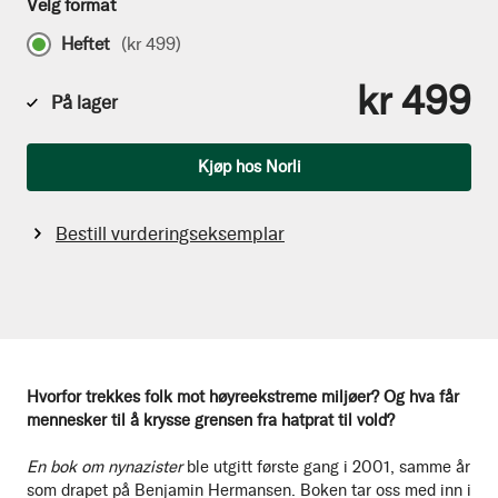
Velg format
Heftet
(
kr 499
)
kr 499
På lager
Antall
Kjøp hos Norli
Bestill vurderingseksemplar
Hvorfor trekkes folk mot høyreekstreme miljøer? Og hva får
mennesker
til å krysse grensen fra hatprat til vold?
En bok om nynazister
ble utgitt første gang i 2001, samme år
som drapet på Benjamin Hermansen. Boken tar oss med inn i