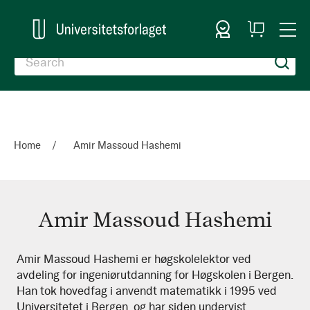
Sign In
My
Togg
Cart
Nav
Home
Amir Massoud Hashemi
Amir Massoud Hashemi
Amir
Amir Massoud Hashemi er høgskolelektor ved
avdeling for ingeniørutdanning for Høgskolen i Bergen.
Massoud
Han tok hovedfag i anvendt matematikk i 1995 ved
Hashemi
Universitetet i Bergen, og har siden undervist