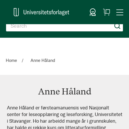
Sign In
My
Togg
Cart
Nav
Home
Anne Håland
Anne Håland
Anne
Anne Håland er førsteamanuensis ved Nasjonalt
senter for leseopplæring og leseforsking, Universitetet
Håland
i Stavanger. Ho har arbeidd mange år i grunnskulen,
har halde ei rekkje kurs om litteraturformidling,