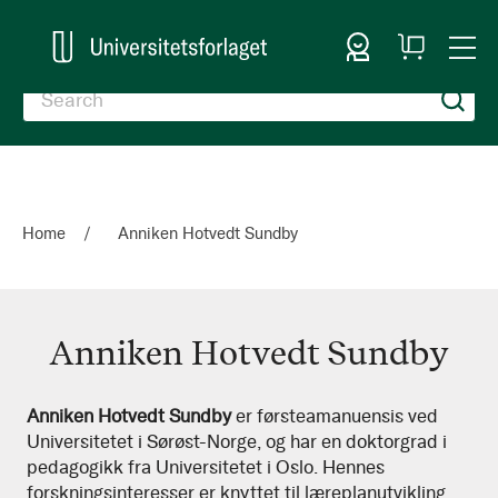
Sign In
My
Togg
Cart
Nav
Home
Anniken Hotvedt Sundby
Anniken Hotvedt Sundby
Anniken
Anniken Hotvedt Sundby
er førsteamanuensis ved
Universitetet i Sørøst-Norge, og har en doktorgrad i
Hotvedt
pedagogikk fra Universitetet i Oslo. Hennes
Sundby
forskningsinteresser er knyttet til læreplanutvikling