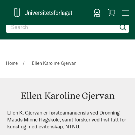
Sign In
My
Togg
Cart
Nav
Home
Ellen Karoline Gjervan
Ellen Karoline Gjervan
Ellen
Ellen K. Gjervan er førsteamanuensis ved Dronning
Mauds Minne Høgskole, samt forsker ved Institutt for
Karoline
kunst og medievitenskap, NTNU.
Gjervan