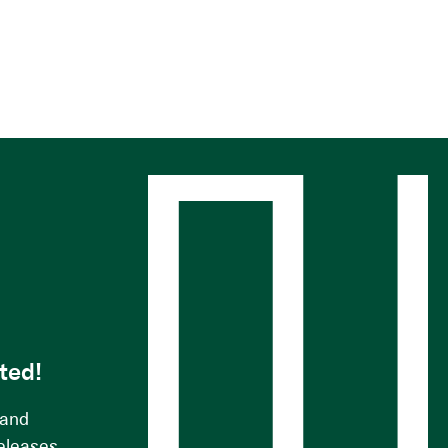
s
ted!
 and
releases