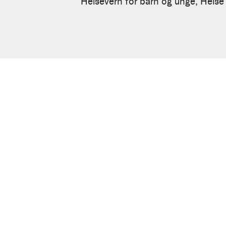
H.
Helsevern for barn og unge, Helse
Wergeland