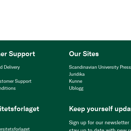
er Support
Our Sites
d Delivery
Scandinavian University Pres
Juridika
stomer Support
Kunne
nditions
Ublogg
itetsforlaget
Keep yourself upda
Sign up for our newsletter
rsitetsforlaget
stay up to date with new 