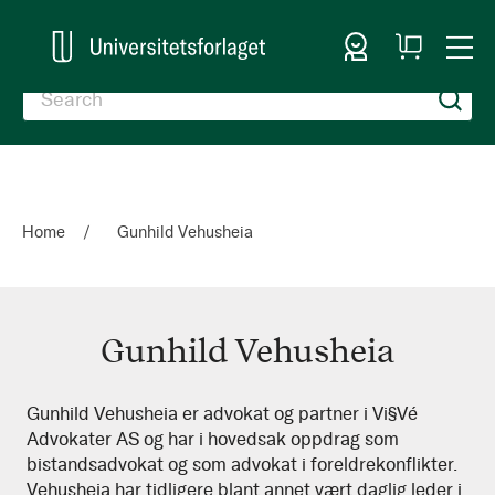
Sign In
My
Togg
Cart
Nav
Home
Gunhild Vehusheia
Gunhild Vehusheia
Gunhild
Gunhild Vehusheia er advokat og partner i Vi§Vé
Advokater AS og har i hovedsak oppdrag som
Vehusheia
bistandsadvokat og som advokat i foreldrekonflikter.
Vehusheia har tidligere blant annet vært daglig leder i