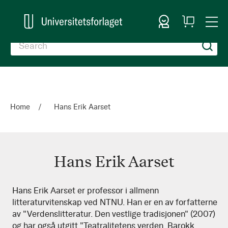
Sign In
My
Togg
Cart
Nav
Home
Hans Erik Aarset
Hans Erik Aarset
Hans
Hans Erik Aarset er professor i allmenn
litteraturvitenskap ved NTNU. Han er en av forfatterne
Erik
av "Verdenslitteratur. Den vestlige tradisjonen" (2007)
Aarset
og har også utgitt "Teatralitetens verden. Barokk