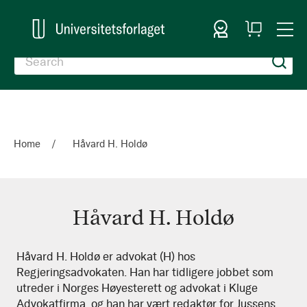
Sign In
My
Togg
Cart
Nav
Home
Håvard H. Holdø
Håvard H. Holdø
Håvard
Håvard H. Holdø er advokat (H) hos
Regjeringsadvokaten. Han har tidligere jobbet som
H.
utreder i Norges Høyesterett og advokat i Kluge
Holdø
Advokatfirma, og han har vært redaktør for Jussens