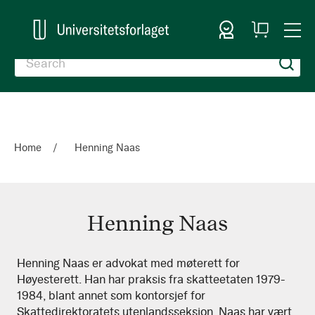
Sign In
My
Togg
Cart
Nav
Home
Henning Naas
Henning Naas
Henning
Henning Naas er advokat med møterett for
Høyesterett. Han har praksis fra skatteetaten 1979-
Naas
1984, blant annet som kontorsjef for
Skattedirektoratets utenlandsseksjon. Naas har vært