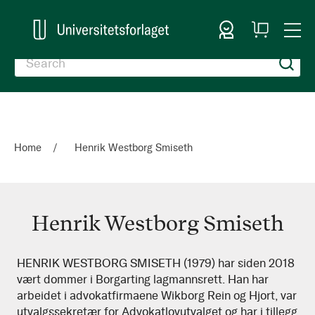
Sign In
My
Togg
Cart
Nav
Home
Henrik Westborg Smiseth
Henrik Westborg Smiseth
Henrik
HENRIK WESTBORG SMISETH (1979) har siden 2018
vært dommer i Borgarting lagmannsrett. Han har
Westborg
arbeidet i advokatfirmaene Wikborg Rein og Hjort, var
Smiseth
utvalgssekretær for Advokatlovutvalget og har i tillegg