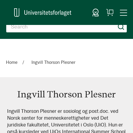
Sign In
My
Togg
Cart
Nav
Home
Ingvill Thorson Plesner
Ingvill Thorson Plesner
Ingvill
Ingvill Thorson Plesner er sosiolog og post.doc. ved
Norsk senter for menneskerettigheter ved Det
Thorson
juridiske fakultetet, Universitetet i Oslo (UiO). Hun er
Plesner
også kursleder ved UiOs International Summer School.