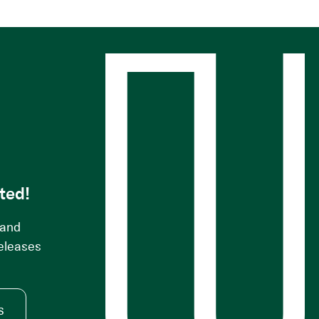
s
ted!
 and
releases
s