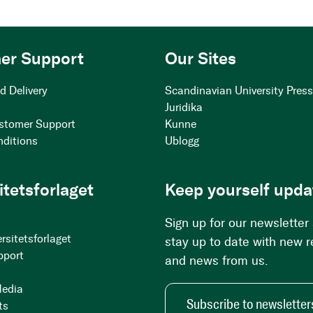
er Support
Our Sites
d Delivery
Scandinavian University Pres
Juridika
stomer Support
Kunne
nditions
Ublogg
itetsforlaget
Keep yourself upda
Sign up for our newsletter
rsitetsforlaget
stay up to date with new 
pport
and news from us.
Media
Subscribe to newsletter
ts