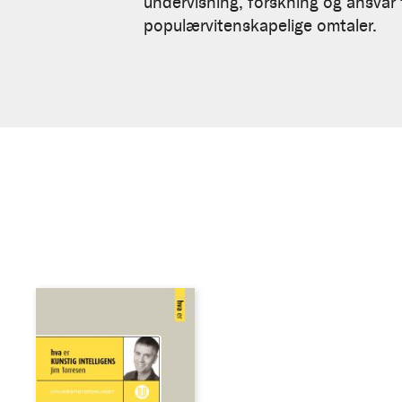
undervisning, forskning og ansvar f
populærvitenskapelige omtaler.