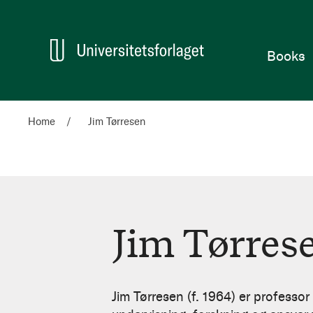
Home
Books
Home
Jim Tørresen
Jim Tørres
Jim
Tørresen
Jim Tørresen (f. 1964) er professor