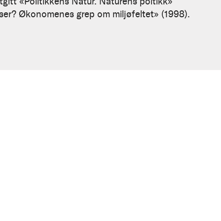
tgitt «Politikkens Natur. Naturens poltikk»
surser? Økonomenes grep om miljøfeltet» (1998).