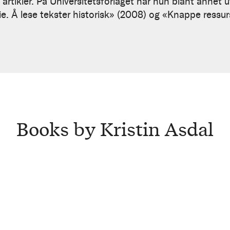
rtikler. På Universitetsforlaget har hun blant annet u
orie. Å lese tekster historisk» (2008) og «Knappe res
Books by Kristin Asdal