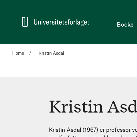
Home
Books
Home
Kristin Asdal
Kristin Asd
Kristin
Asdal
Kristin Asdal (1967) er professor v