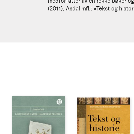
medforfatter av en rekke bøker og a
(2011), Asdal mfl.: «Tekst og hist