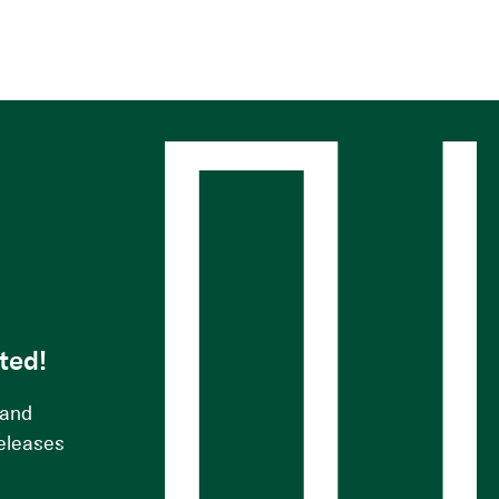
s
ted!
 and
releases