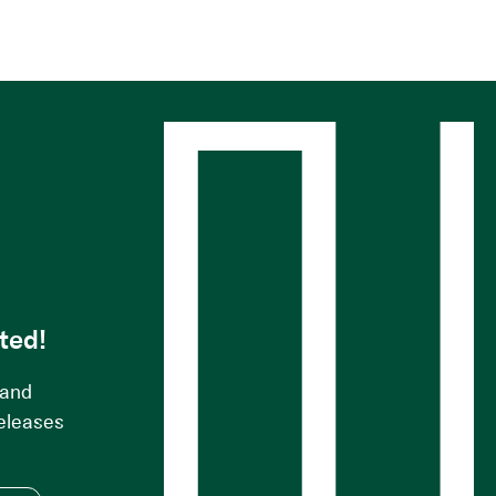
s
ted!
 and
releases