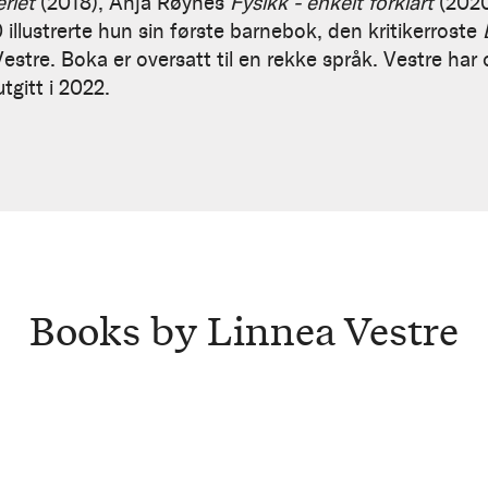
riet
(2018), Anja Røynes
Fysikk - enkelt forklart
(2020
 illustrerte hun sin første barnebok, den kritikerroste
re. Boka er oversatt til en rekke språk. Vestre har og
gitt i 2022.
Books by Linnea Vestre