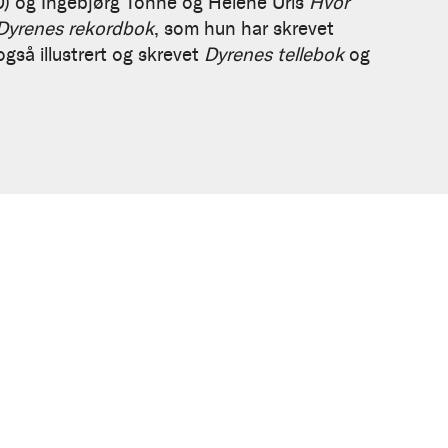
) og Ingebjørg Tonne og Helene Uris
Hvor
Dyrenes rekordbok
, som hun har skrevet
så illustrert og skrevet
Dyrenes tellebok
og