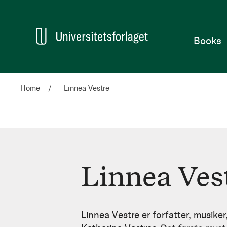
Home
Books
Home
Linnea Vestre
Linnea Ves
Linnea
Vestre
Linnea Vestre er forfatter, musiker