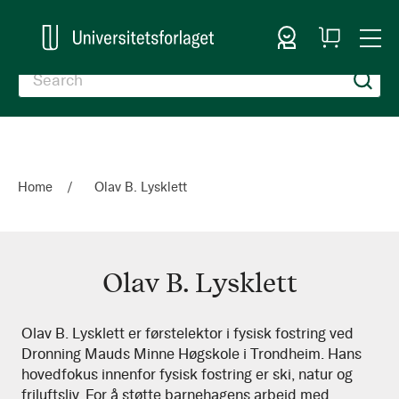
Sign In
My
Togg
Cart
Nav
Home
Olav B. Lysklett
Olav B. Lysklett
Olav
Olav B. Lysklett er førstelektor i fysisk fostring ved
Dronning Mauds Minne Høgskole i Trondheim. Hans
B.
hovedfokus innenfor fysisk fostring er ski, natur og
Lysklett
friluftsliv. For å støtte barnehagens arbeid med