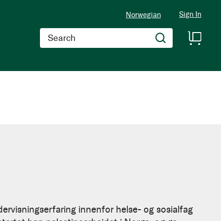
Sign In
Norwegian
Search
dervisningserfaring innenfor helse- og sosialfag