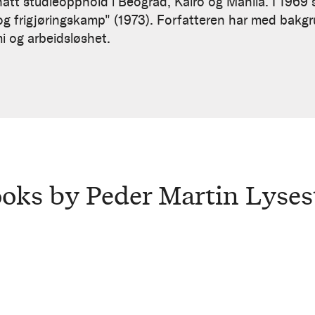
att studieopphold i Beograd, Kairo og Manila. I 1969 s
 og frigjøringskamp" (1973). Forfatteren har med bakgr
 og arbeidsløshet.
oks by Peder Martin Lyses