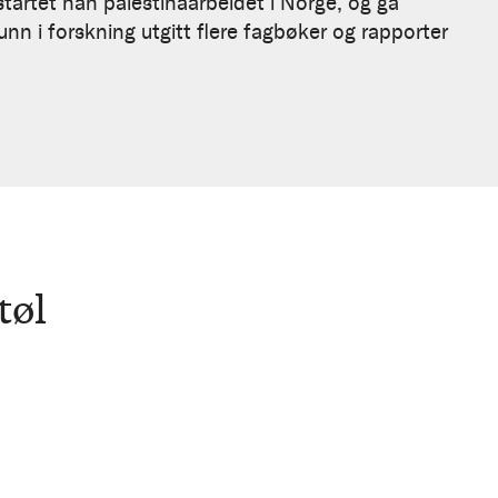
tartet han palestinaarbeidet i Norge, og ga
unn i forskning utgitt flere fagbøker og rapporter
tøl