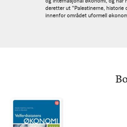
Lysestøl
og internasjonal økonomi, og har h
deretter ut "Palestinerne, historie
innenfor området uformell økonomi
Bo