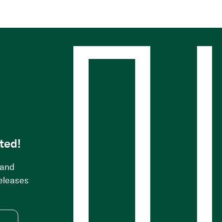
s
ted!
 and
releases