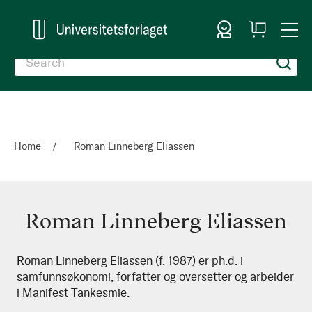
Sign In
My
Togg
Cart
Nav
Home
Roman Linneberg Eliassen
Roman Linneberg Eliassen
Roman
Roman Linneberg Eliassen (f. 1987) er ph.d. i
samfunnsøkonomi, forfatter og oversetter og arbeider
Linneberg
i Manifest Tankesmie.
Eliassen