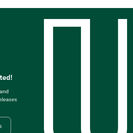
s
ted!
 and
releases
s