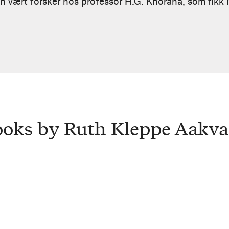
n vært forsker hos professor H.G. Khorana, som fikk 
oks by Ruth Kleppe Aakv