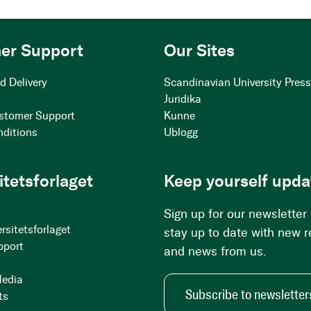
er Support
Our Sites
d Delivery
Scandinavian University Pres
Juridika
stomer Support
Kunne
nditions
Ublogg
itetsforlaget
Keep yourself upda
Sign up for our newsletter
rsitetsforlaget
stay up to date with new 
pport
and news from us.
Media
Subscribe to newsletter
ts