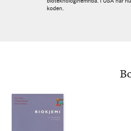
Aakvaag
bioteknologinemnda. I USA har hu
koden.
Bo