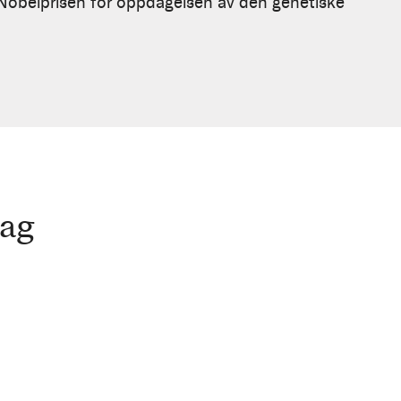
Nobelprisen for oppdagelsen av den genetiske
aag