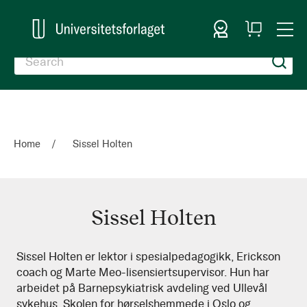
Sign In
My
Togg
Cart
Nav
Home
Sissel Holten
Sissel Holten
Sissel
Sissel Holten er lektor i spesialpedagogikk, Erickson
coach og Marte Meo-lisensiertsupervisor. Hun har
Holten
arbeidet på Barnepsykiatrisk avdeling ved Ullevål
sykehus, Skolen for hørselshemmede i Oslo og