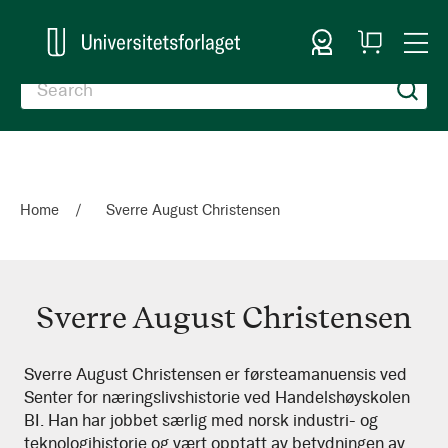
Sign In
My
Togg
Cart
Nav
Home
Sverre August Christensen
Sverre August Christensen
Sverre
Sverre August Christensen er førsteamanuensis ved
Senter for næringslivshistorie ved Handelshøyskolen
August
BI. Han har jobbet særlig med norsk industri- og
Christensen
teknologihistorie og vært opptatt av betydningen av