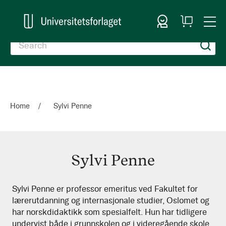
Sign In
My
Togg
Cart
Nav
Home
Sylvi Penne
Sylvi Penne
Sylvi
Sylvi Penne er professor emeritus ved Fakultet for
lærerutdanning og internasjonale studier, Oslomet og
Penne
har norskdidaktikk som spesialfelt. Hun har tidligere
undervist både i grunnskolen og i videregående skole.