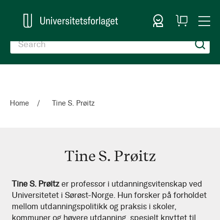
Sign In
My
Togg
Cart
Nav
Home
Tine S. Prøitz
Tine S. Prøitz
Tine
Tine S. Prøitz
er professor i utdanningsvitenskap ved
Universitetet i Sørøst-Norge. Hun forsker på forholdet
S.
mellom utdanningspolitikk og praksis i skoler,
Prøitz
kommuner og høyere utdanning, spesielt knyttet til