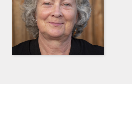
Download
high
resolution
portrait