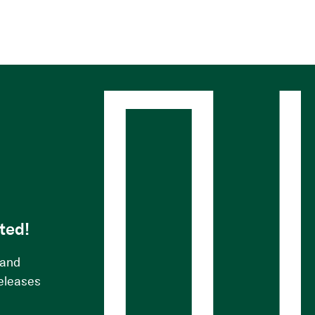
s
ted!
 and
releases