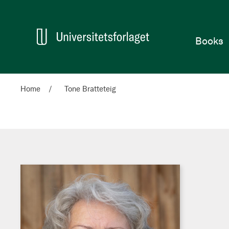
Home
Books
Home
Tone Bratteteig
Tone
Bratteteig