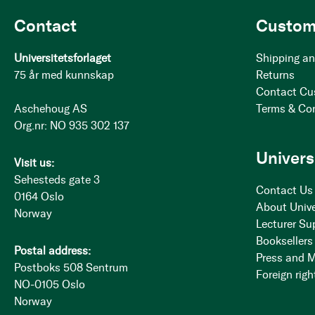
Contact
Custom
Universitetsforlaget
Shipping an
75 år med kunnskap
Returns
Contact Cu
Aschehoug AS
Terms & Co
Org.nr: NO 935 302 137
Univers
Visit us:
Sehesteds gate 3
Contact Us
0164 Oslo
About Unive
Norway
Lecturer Su
Booksellers
Postal address:
Press and 
Postboks 508 Sentrum
Foreign righ
NO-0105 Oslo
Norway