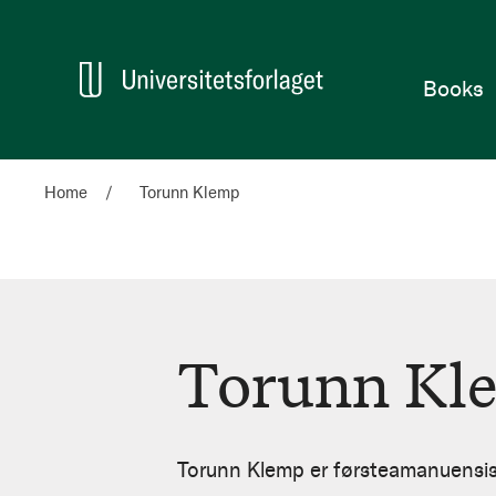
Home
Books
Home
Torunn Klemp
Torunn Kl
Torunn
Klemp
Torunn Klemp er førsteamanuensis 