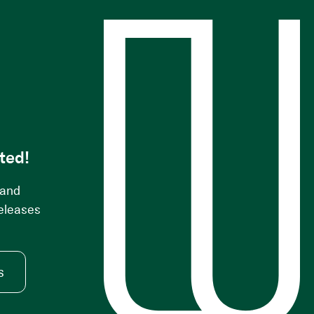
s
ted!
 and
releases
s