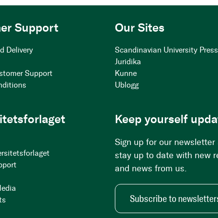
er Support
Our Sites
d Delivery
Scandinavian University Pres
Juridika
stomer Support
Kunne
nditions
Ublogg
itetsforlaget
Keep yourself upda
Sign up for our newsletter
rsitetsforlaget
stay up to date with new 
pport
and news from us.
Media
Subscribe to newsletter
ts