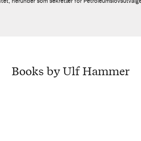
ntet, herunder som sekretær for Petroleumslovsutvalg
Books by Ulf Hammer