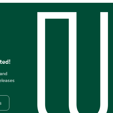
s
ted!
 and
releases
s