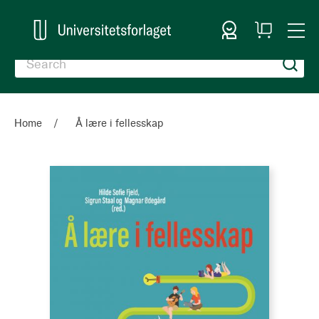
Sign In
My
Togg
Cart
Nav
Home
Å lære i fellesskap