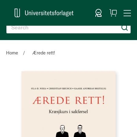
Sign In
My
Togg
Cart
Nav
Home
Ærede rett!