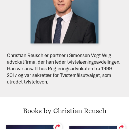
Download
Christian
Christian Reusch er partner i Simonsen Vogt Wiig
high
advokatfirma, der han leder tvisteløsningsavdelingen.
resolution
Reusch
Han var ansatt hos Regjeringsadvokaten fra 1999-
portrait
2017 og var sekretær for Tvistemålsutvalget, som
utredet tvisteloven.
Books by Christian Reusch