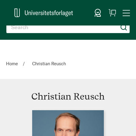
Sign In
My
Togg
Cart
Nav
Home
Christian Reusch
Christian Reusch